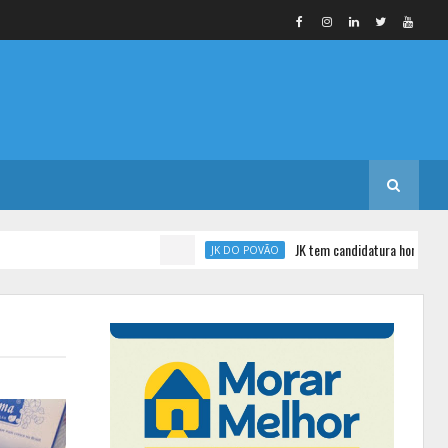
JK tem candidatura homologada pelo PL
JK DO POVÃO