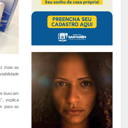
ez mais as
tabilidade
que buscam
”, explica
em para as