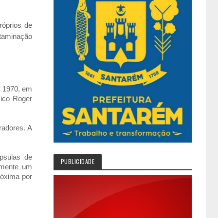
óprios de
ntaminação
m 1970, em
mico Roger
radores. A
ápsulas de
PUBLICIDADE
temente um
róxima por