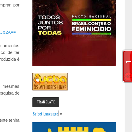
mprar, por
dicamentos
sco de ter
roduzida é
as mesmas
esquisa de
TRANSLATE
Select Language
▼
ente tenha