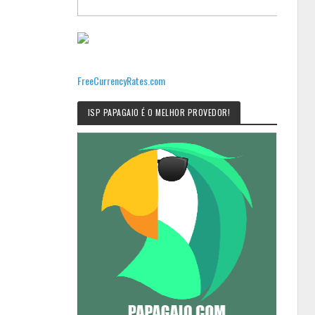
FreeCurrencyRates.com
ISP PAPAGAIO É O MELHOR PROVEDOR!