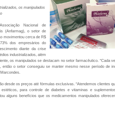
rializados, os manipulados
co
sociação Nacional de
is (Anfarmag), o setor de
ão movimentou cerca de R$
 73% dos empresários do
escimento diante da crise
ios industrializados, além
ente, os manipulados se destacam no setor farmacêutico. “Cada v
 então o setor conseguiu se manter mesmo nesse período de ins
r Marcondes.
ão desde os preços até fórmulas exclusivas. “Atendemos clientes 
estéticos, para controle de diabetes e vitaminas e suplementos
stou alguns benefícios que os medicamentos manipulados oferec