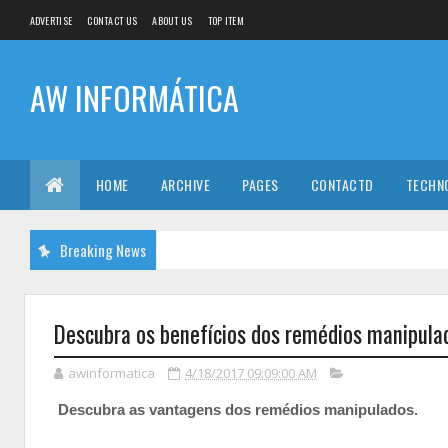
ADVERTISE
CONTACT US
ABOUT US
TOP ITEM
AW INFORMÁTICA
HOME
ARCHIVE
PAGES
CONTACTD
TECHN
Breaking News
Descubra os benefícios dos remédios manipula
awinformatica
4/18/2017 09:09:00 AM
Descubra as vantagens dos remédios manipulados.