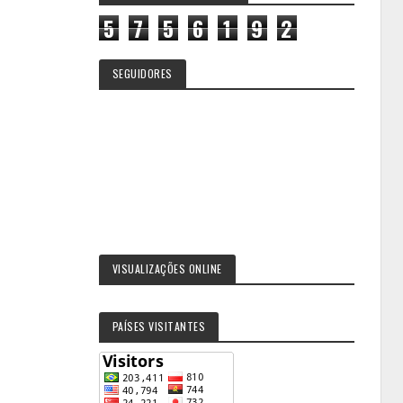
5
7
5
6
1
9
2
SEGUIDORES
VISUALIZAÇÕES ONLINE
PAÍSES VISITANTES