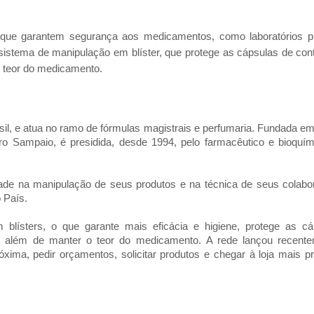
que garantem segurança aos medicamentos, como laboratórios pr
o sistema de manipulação em blíster, que protege as cápsulas de co
o teor do medicamento.
il, e atua no ramo de fórmulas magistrais e perfumaria. Fundada e
oro Sampaio, é presidida, desde 1994, pelo farmacêutico e bioquí
ade na manipulação de seus produtos e na técnica de seus colabo
 País.
blísters, o que garante mais eficácia e higiene, protege as c
os, além de manter o teor do medicamento. A rede lançou recen
próxima, pedir orçamentos, solicitar produtos e chegar à loja mais p