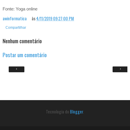
Fonte: Yoga online
awinformatica
às
4/11/2019 09:27:00 PM
Compartilhar
Nenhum comentário
Postar um comentário
‹
›
Tecnologia do
Blogger
.