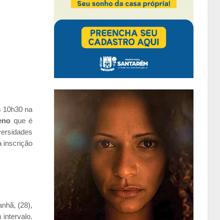
 10h30 na
eno
que é
versidades
 inscrição
nhã, (28),
intervalo.