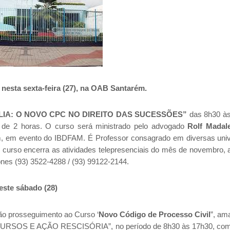
 nesta sexta-feira (27), na OAB Santarém.
LIA: O NOVO CPC NO DIREITO DAS SUCESSÕES”
das 8h30 às
de 2 horas. O curso será ministrado pelo advogado
Rolf Madal
rém, em evento do IBDFAM. É Professor consagrado em diversas uni
 curso encerra as atividades telepresenciais do mês de novembro, a
fones
(93) 3522-4288 / (93) 99122-2144.
ste sábado (28)
o prosseguimento ao Curso ‘
Novo Código de Processo Civil
”,
ama
RECURSOS E AÇÃO RESCISÓRIA”, no período de 8h30 às 17h30, com 