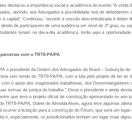
es destacou a importância social e acadêmica do evento “A vinda 
nados, abrindo; aos Advogados a possibilidade real de defenderem 
 capital”. Continuou, “assistir a sessão descentralizada é beber li
 direito de participarem de uma audiência em nível de 2º grau, ou se
tudantes teriam no dia-a-dia acadêmico, terão aqui a oportunidade
 parcerias com o TRT8-PA/PA
A/PA o presidente da Ordem dos Advogados do Brasil – Subseção de
rena vem tendo do TRT8-PA/PA, com a luta pelo projeto de ter as 
iro com o apoio dos magistrados trabalhistas, dos Desembargadores d
uas turmas da justiça do trabalho.” Disse o presidente e ainda desta
arém que teve o projeto oficial de construção apresentado no ano 
e do TRT8-PA/PA, Odete de Almeida Alves, agora teve algumas alteraç
 ocorrer a licitação para a construção do Fórum, que será um lugar 
lho e, especialmente, os jurisdicionados tenham um lugar mais digno.