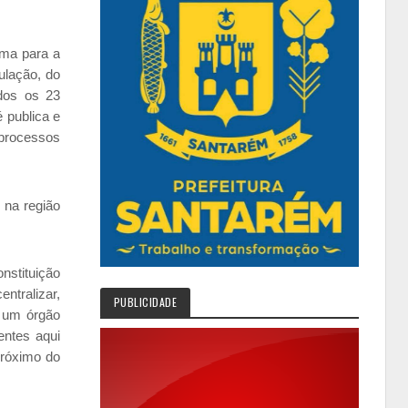
sma para a
ulação, do
odos os 23
 publica e
 processos
 na região
nstituição
entralizar,
PUBLICIDADE
m um órgão
entes aqui
próximo do