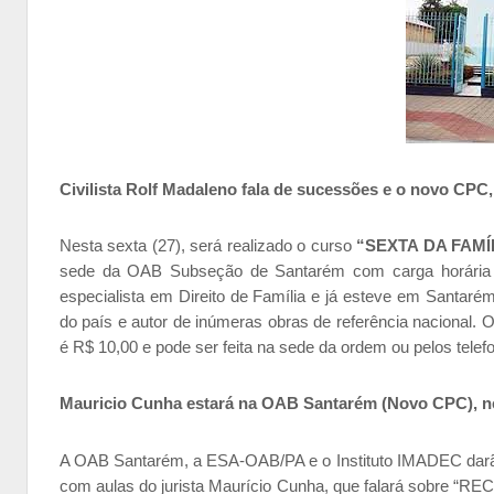
Civilista Rolf Madaleno fala de sucessões e o novo CPC,
Nesta sexta (27), será realizado o curso
“SEXTA DA FAMÍ
sede da OAB Subseção de Santarém com carga horária 
especialista em Direito de Família e já esteve em Santa
do país e autor de inúmeras obras de referência nacional.
O
é R$ 10,00 e pode ser feita
na sede da ordem ou pelos tele
Mauricio Cunha estará na OAB Santarém (Novo CPC), ne
A OAB Santarém, a ESA-OAB/PA e o Instituto IMADEC darã
com aulas do jurista Maurício Cunha, que falará sobre “