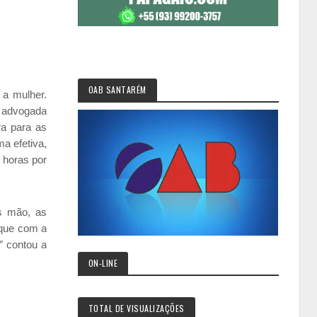
OAB SANTARÉM
 a mulher.
a advogada
ra para as
ma efetiva,
 horas por
as mão, as
 que com a
” contou a
ON-LINE
TOTAL DE VISUALIZAÇÕES