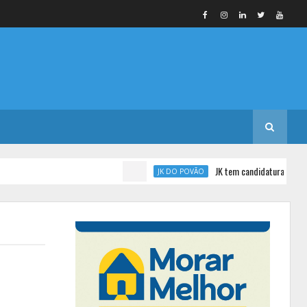
JK tem candidatura homologada pelo 
JK DO POVÃO