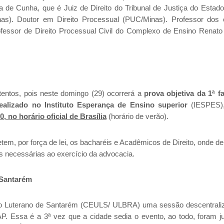
da de Cunha, que é Juiz de Direito do Tribunal de Justiça do Estad
as). Doutor em Direito Processual (PUC/Minas). Professor dos
fessor de Direito Processual Civil do Complexo de Ensino Renato
entos, pois neste domingo (29) ocorrerá a
prova objetiva da
1ª f
realizado no Instituto Esperança de Ensino superior
(IESPES),
0, no horário oficial de Brasília
(horário de verão).
em, por força de lei, os bacharéis e Acadêmicos de Direito, onde 
 necessárias ao exercício da advocacia.
 Santarém
tário Luterano de Santarém (CEULS/ ULBRA) uma sessão descentrali
P. Essa é a 3ª vez que a cidade sedia o evento, ao todo, foram j