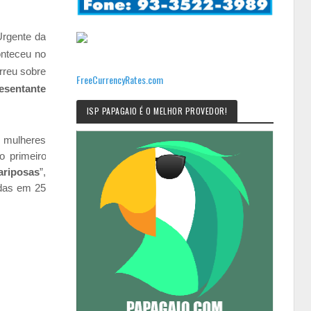
Urgente da
onteceu no
rreu sobre
FreeCurrencyRates.com
esentante
ISP PAPAGAIO É O MELHOR PROVEDOR!
s mulheres
 primeiro
ariposas
”,
adas em 25