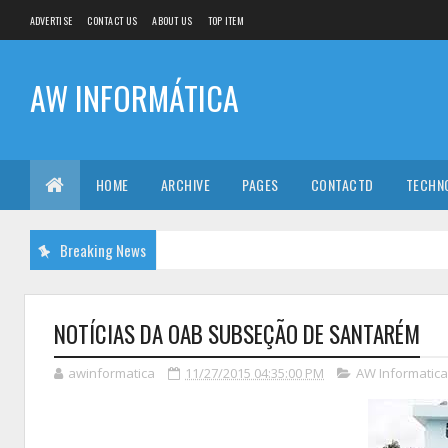
ADVERTISE
CONTACT US
ABOUT US
TOP ITEM
AW INFORMÁTICA
HOME
ARCHIVE
PAGES
CONTACTD
TECHN
Breaking News
NOTÍCIAS DA OAB SUBSEÇÃO DE SANTARÉM
awinformatica
11/27/2015 04:35:00 PM
AW Informatica