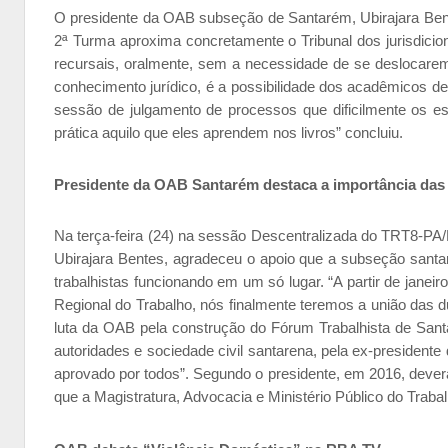
O presidente da OAB subseção de Santarém, Ubirajara Bent
2ª Turma aproxima concretamente o Tribunal dos jurisdicio
recursais, oralmente, sem a necessidade de se deslocarem à
conhecimento jurídico, é a possibilidade dos acadêmicos de
sessão de julgamento de processos que dificilmente os es
prática aquilo que eles aprendem nos livros” concluiu.
Presidente da OAB Santarém destaca a importância das
Na terça-feira (24) na sessão Descentralizada do TRT8-P
Ubirajara Bentes, agradeceu o apoio que a subseção santa
trabalhistas funcionando em um só lugar. “A partir de jane
Regional do Trabalho, nós finalmente teremos a união das d
luta da OAB pela construção do Fórum Trabalhista de Sant
autoridades e sociedade civil santarena, pela ex-president
aprovado por todos”. Segundo o presidente, em 2016, deverá
que a Magistratura, Advocacia e Ministério Público do Traba