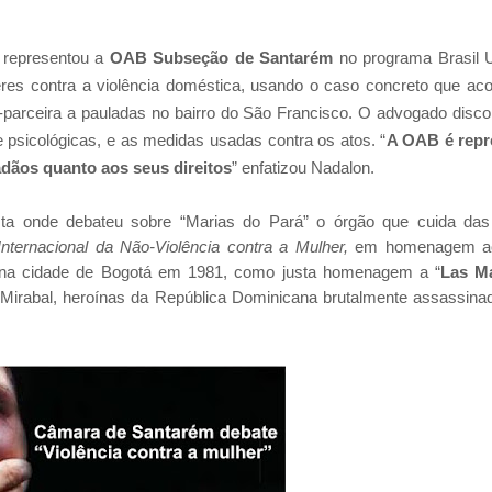
 representou a
OAB Subseção de Santarém
no programa Brasil 
res contra a violência doméstica, usando o caso concreto que ac
-parceira a pauladas no bairro do São Francisco. O advogado disco
e psicológicas, e as medidas usadas contra os atos. “
A OAB é repr
adãos quanto aos seus direitos
” enfatizou
Nadalon.
ista onde debateu sobre “Marias do Pará” o órgão que cuida da
Internacional da Não-Violência contra a Mulher
,
em homenagem ao
o na cidade de Bogotá em 1981, como justa homenagem a “
Las M
s Mirabal, heroínas da República Dominicana brutalmente assassin