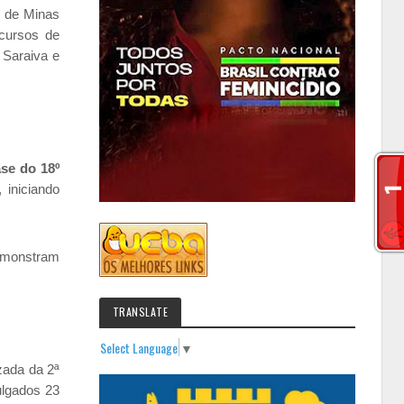
o de Minas
 cursos de
 Saraiva e
ase do 18º
 iniciando
demonstram
TRANSLATE
Select Language
▼
zada da 2ª
ulgados 23