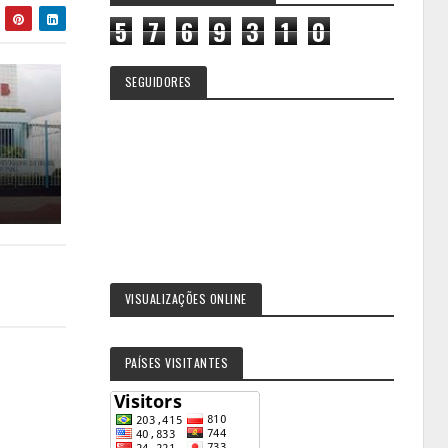
5
7
6
9
3
1
0
SEGUIDORES
VISUALIZAÇÕES ONLINE
PAÍSES VISITANTES