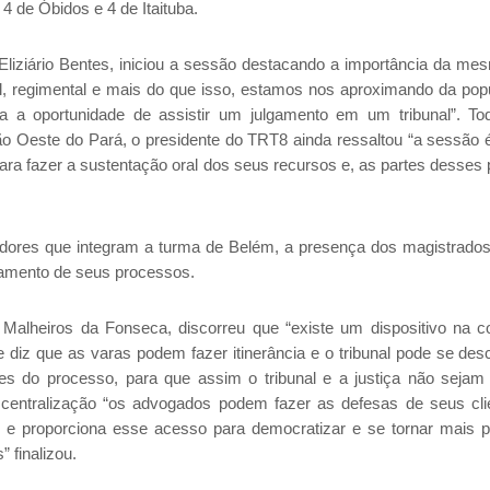
4 de Óbidos e 4 de Itaituba.
liziário Bentes, iniciou a sessão destacando a importância da me
, regimental e mais do que isso, estamos nos aproximando da pop
ia a oportunidade de assistir um julgamento em um tribunal”. T
ão Oeste do Pará, o presidente do TRT8 ainda ressaltou “a sessão é
ra fazer a sustentação oral dos seus recursos e, as partes desses
res que integram a turma de Belém, a presença dos magistrados
gamento de seus processos.
lheiros da Fonseca, discorreu que “existe um dispositivo na co
e diz que as varas podem fazer itinerância e o tribunal pode se desc
es do processo, para que assim o tribunal e a justiça não seja
entralização “os advogados podem fazer as defesas de seus cli
 e proporciona esse acesso para democratizar e se tornar mais 
” finalizou.