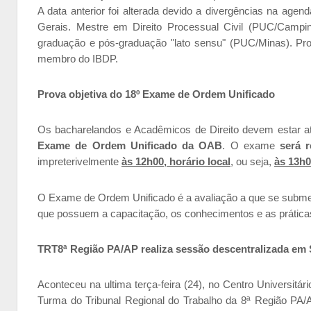
A data anterior foi alterada devido a divergências na agen
Gerais.
Mestre em Direito Processual Civil (PUC/Campin
graduação e pós-graduação "lato sensu" (PUC/Minas). Pro
membro do IBDP.
Prova objetiva do 18º Exame de Ordem Unificado
Os bacharelandos e Acadêmicos de Direito devem estar at
Exame de Ordem Unificado da OAB
. O exame
será 
impreterivelmente
às 12h00, horário local
, ou seja,
às 13h0
O Exame de Ordem Unificado é a avaliação a que se submet
que possuem a capacitação, os conhecimentos e as práticas
TRT8ª Região PA/AP realiza sessão descentralizada em
Aconteceu na ultima terça-feira (24), no Centro Universi
Turma do Tribunal Regional do Trabalho da 8ª Região PA/A