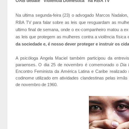
OAB debate “Violência Doméstica” na RBA TV
Na ultima segunda-feira (23) o advogado Marcos Nadalon,
RBA TV para falar sobre as leis que resguardam as mulhe
ultimo final de semana, onde o ex-companheiro matou a ex
as leis que protegem as mulheres contra a violência física 
da sociedade e, é nosso dever
proteger e instruir
os cid
A psicóloga Angela Maciel também participou da entrev
paraenses. O dia 25 de novembro é comemorado o
Dia 
Encontro Feminista da América Latina e Caribe realizad
codinome utilizado em atividades clandestinas pelas irmã
de novembro de 1960.