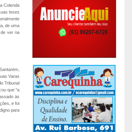
da Colenda
suas teses
teralmente
ja, de uma
 de ver na
 Santarém,
duas Varas
o Tribunal
cou que “a
passado às
ões, e foi
digno para