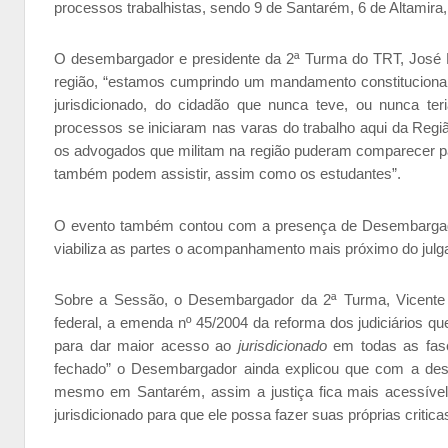
processos trabalhistas, sendo 9 de Santarém, 6 de Altamira, 
O desembargador e presidente da 2ª Turma do TRT, José E
região, “estamos cumprindo um mandamento constitucional
jurisdicionado, do cidadão que nunca teve, ou nunca ter
processos se iniciaram nas varas do trabalho aqui da Regi
os advogados que militam na região puderam comparecer pa
também podem assistir, assim como os estudantes”.
O evento também contou com a presença de Desembargado
viabiliza as partes o acompanhamento mais próximo do jul
Sobre a Sessão, o Desembargador da 2ª Turma, Vicente Ma
federal, a emenda nº​ ​45/2004 da reforma dos judiciários qu
para dar maior acesso ao
jurisdicionado
em todas as fas
fechado” o Desembargador ainda explicou que com a desc
mesmo em Santarém, assim a justiça fica mais acessível
jurisdicionado para que ele possa fazer suas próprias criticas